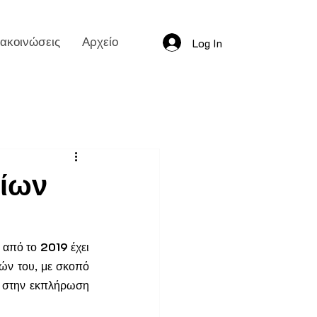
ακοινώσεις
Αρχείο
Log In
είων
 από το 
2019
 έχει 
ν του, με σκοπό 
, στην εκπλήρωση 