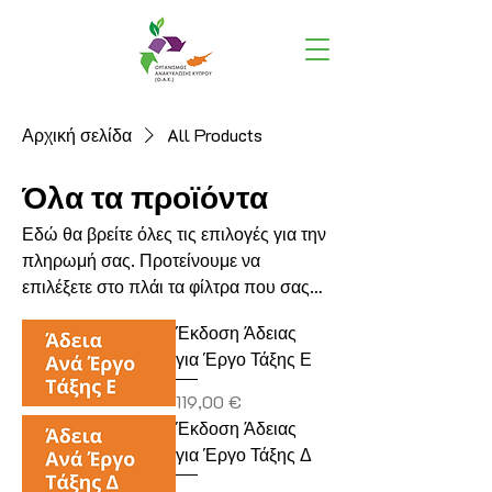
Αρχική σελίδα
All Products
Όλα τα προϊόντα
Εδώ θα βρείτε όλες τις επιλογές για την
πληρωμή σας. Προτείνουμε να
επιλέξετε στο πλάι τα φίλτρα που σας
αφορούν για δική σας ευκολία.
Έκδοση Άδειας
Σημείωση: Επιλέγετε πάντα την
για Έργο Τάξης Ε
μεγαλύτερη κατηγορία σας ως
εργολάβοι.
Τιμή
119,00 €
Έκδοση Άδειας
για Έργο Τάξης Δ