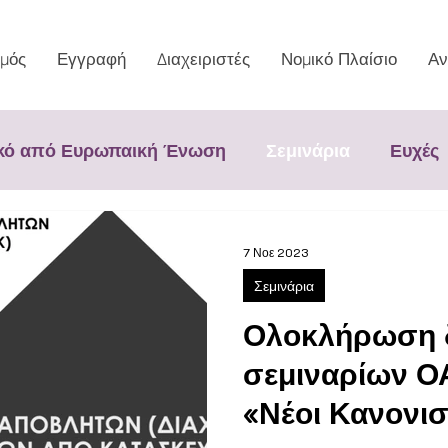
μός
Εγγραφή
Διαχειριστές
Νομικό Πλαίσιο
Αν
κό από Ευρωπαική Ένωση
Σεμινάρια
Ευχές
7 Νοε 2023
Σεμινάρια
Ολοκλήρωση 
σεμιναρίων Ο
«Νέοι Κανονισ