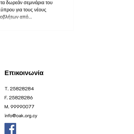
ων Αποβήτων
τα δωρεάν σεμινάρια του
πρου για τους νέους
ές και
οβλήτων από...
 (ΑΚΚ) - ΚΔΠ
Επικοινωνία
T. 25828284
F. 25828286
M. 99990077
info@oak.org.cy